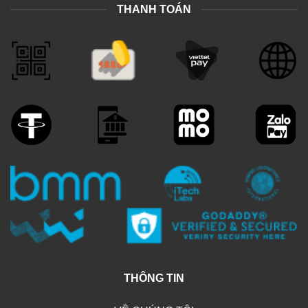
THANH TOÁN
THÔNG TIN