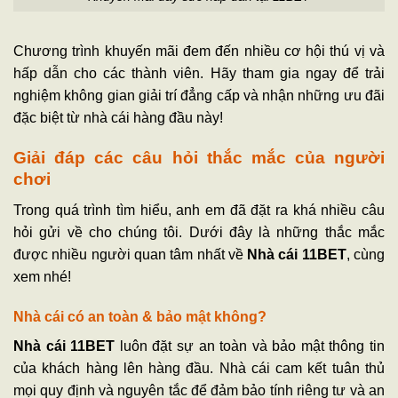
Chương trình khuyến mãi đem đến nhiều cơ hội thú vị và
hấp dẫn cho các thành viên. Hãy tham gia ngay để trải
nghiệm không gian giải trí đẳng cấp và nhận những ưu đãi
đặc biệt từ nhà cái hàng đầu này!
Giải đáp các câu hỏi thắc mắc của người
chơi
Trong quá trình tìm hiểu, anh em đã đặt ra khá nhiều câu
hỏi gửi về cho chúng tôi. Dưới đây là những thắc mắc
được nhiều người quan tâm nhất về
Nhà cái 11BET
, cùng
xem nhé!
Nhà cái có an toàn & bảo mật không?
Nhà cái 11BET
luôn đặt sự an toàn và bảo mật thông tin
của khách hàng lên hàng đầu. Nhà cái cam kết tuân thủ
mọi quy định và nguyên tắc để đảm bảo tính riêng tư và an