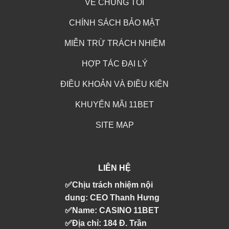
VỀ CHÚNG TÔI
CHÍNH SÁCH BẢO MẬT
MIỄN TRỪ TRÁCH NHIỆM
HỢP TÁC ĐẠI LÝ
ĐIỀU KHOẢN VÀ ĐIỀU KIỆN
KHUYẾN MÃI 11BET
SITE MAP
LIÊN HỆ
✅
Chịu trách nhiệm nội
dung:
CEO Thanh Hưng
✅Name: CASINO 11BET
✅Địa chỉ:
184 Đ. Trần