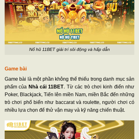
Nổ hũ 11BET giải trí sôi động và hấp dẫn
Game bài
Game bài là một phần không thể thiếu trong danh mục sản
phẩm của
Nhà cái 11BET
. Từ các trò chơi kinh điển như
Poker, Blackjack, Tiến lên miền Nam, miền Bắc đến những
trò chơi phổ biến như baccarat và roulette, người chơi có
nhiều lựa chọn để thử vận may và kỹ năng chiến thuật.