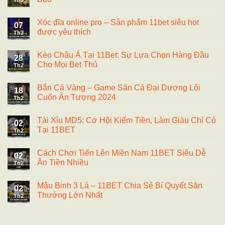
Th3
Xóc đĩa online pro – Sản phẩm 11bet siêu hot
07
được yêu thích
Th3
Kèo Châu Á Tại 11Bet: Sự Lựa Chọn Hàng Đầu
28
Cho Mọi Bet Thủ
Th2
Bắn Cá Vàng – Game Săn Cá Đại Dương Lôi
18
Cuốn Ấn Tượng 2024
Th2
Tài Xỉu MD5: Cơ Hội Kiếm Tiền, Làm Giàu Chỉ Có
02
Tại 11BET
Th2
Cách Chơi Tiến Lên Miền Nam 11BET Siêu Dễ
02
Ăn Tiền Nhiều
Th2
Mậu Binh 3 Lá – 11BET Chia Sẻ Bí Quyết Săn
02
Thưởng Lớn Nhất
Th2