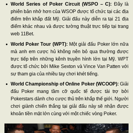
World Series of Poker Circuit (WSPO – C):
Đây là
phiên bản nhở hơn của WSOP được tổ chức tại các địa
điểm trên khắp đất Mỹ. Giải đấu này diễn ra tại 21 địa
điểm khác nhau và được tường thuật trực tiếp tại trang
web 11Bet.
World Poker Tour (WPT):
Một giải đấu Poker lớn nữa
mà anh em cược hủ không nên bỏ qua thường được
trực tiếp trên những kênh truyền hình lớn tại Mỹ. WPT
được tổ chức bởi Mike Sexton và Vince Van Patten với
sự tham gia của nhiều tay chơi khét tiếng.
World Championship of Online Poker (WCOOP):
Giải
đấu Poker mang tầm cỡ quốc tế được tài trợ bởi
Pokerstars dành cho cược thủ trên khắp thế giới. Người
chơi giành chiến thắng tại giải đấu này sẽ nhận được
khoản tiền mặt lớn cùng với một chiếc vòng Poker.