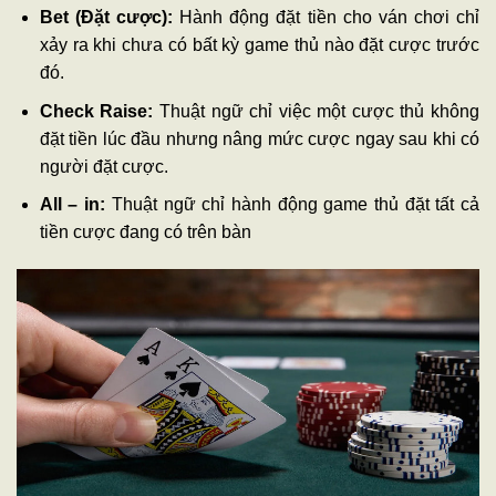
Bet (Đặt cược):
Hành động đặt tiền cho ván chơi chỉ
xảy ra khi chưa có bất kỳ game thủ nào đặt cược trước
đó.
Check Raise:
Thuật ngữ chỉ việc một cược thủ không
đặt tiền lúc đầu nhưng nâng mức cược ngay sau khi có
người đặt cược.
All – in:
Thuật ngữ chỉ hành động game thủ đặt tất cả
tiền cược đang có trên bàn