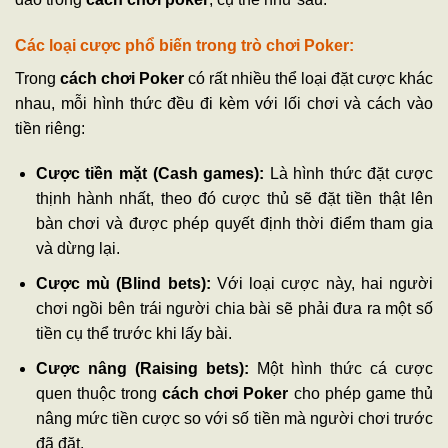
Các loại cược phổ biến trong trò chơi Poker:
Trong
cách chơi Poker
có rất nhiều thể loại đặt cược khác
nhau, mỗi hình thức đều đi kèm với lối chơi và cách vào
tiền riêng:
Cược tiền mặt (Cash games):
Là hình thức đặt cược
thịnh hành nhất, theo đó cược thủ sẽ đặt tiền thật lên
bàn chơi và được phép quyết định thời điểm tham gia
và dừng lại.
Cược mù (Blind bets):
Với loại cược này, hai người
chơi ngồi bên trái người chia bài sẽ phải đưa ra một số
tiền cụ thể trước khi lấy bài.
Cược nâng (Raising bets):
Một hình thức cá cược
quen thuộc trong
cách chơi Poker
cho phép game thủ
nâng mức tiền cược so với số tiền mà người chơi trước
đã đặt.