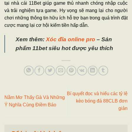
tại nhà cái 11Bet giúp game thủ nhanh chóng nhập cuộc
và trải nghiệm tựa game. Hy vọng sẽ mang lại cho người
chơi những thông tin hữu ích hỗ trợ bạn trong quá trình đặt
cược mang lại cơ hội kiếm tiền hấp dẫn.
Xem thêm:
Xóc đĩa online pro
– Sản
phẩm 11bet siêu hot được yêu thích
Bí quyết đọc và hiểu các tỷ lệ
Nằm Mơ Thấy Gà Và Những
kèo bóng đá 88CLB đơn
Ý Nghĩa Cùng Điềm Báo
giản