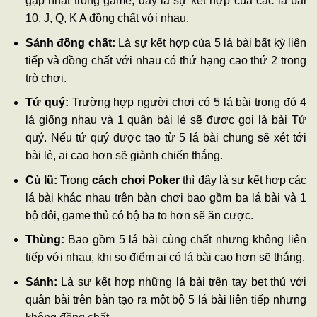
gặp nhất trong game, đây là sự kết hợp của các lá bài
10, J, Q, K A đồng chất với nhau.
Sảnh đồng chất:
Là sự kết hợp của 5 lá bài bất kỳ liên
tiếp và đồng chất với nhau có thứ hạng cao thứ 2 trong
trò chơi.
Tứ quý:
Trường hợp người chơi có 5 lá bài trong đó 4
lá giống nhau và 1 quân bài lẻ sẽ được gọi là bài Tứ
quý. Nếu tứ quý được tạo từ 5 lá bài chung sẽ xét tới
bài lẻ, ai cao hơn sẽ giành chiến thắng.
Cù lũ:
Trong
cách chơi Poker
thì đây là sự kết hợp các
lá bài khác nhau trên bàn chơi bao gồm ba lá bài và 1
bộ đôi, game thủ có bộ ba to hơn sẽ ăn cược.
Thùng:
Bao gồm 5 lá bài cùng chất nhưng không liên
tiếp với nhau, khi so điểm ai có lá bài cao hơn sẽ thắng.
Sảnh:
Là sự kết hợp những lá bài trên tay bet thủ với
quân bài trên bàn tạo ra một bộ 5 lá bài liên tiếp nhưng