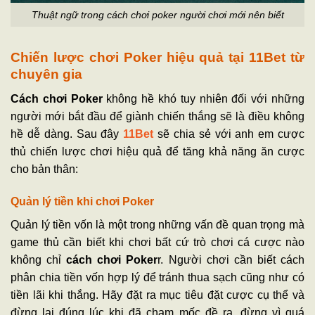
Thuật ngữ trong cách chơi poker người chơi mới nên biết
Chiến lược chơi Poker hiệu quả tại 11Bet từ
chuyên gia
Cách chơi Poker
không hề khó tuy nhiên đối với những
người mới bắt đầu để giành chiến thắng sẽ là điều không
hề dễ dàng. Sau đây
11Bet
sẽ chia sẻ với anh em cược
thủ chiến lược chơi hiệu quả để tăng khả năng ăn cược
cho bản thân:
Quản lý tiền khi chơi Poker
Quản lý tiền vốn là một trong những vấn đề quan trọng mà
game thủ cần biết khi chơi bất cứ trò chơi cá cược nào
không chỉ
cách chơi Poker
r. Người chơi cần biết cách
phân chia tiền vốn hợp lý để tránh thua sạch cũng như có
tiền lãi khi thắng. Hãy đặt ra mục tiêu đặt cược cụ thể và
đừng lại đúng lúc khi đã chạm mốc đề ra, đừng vì quá