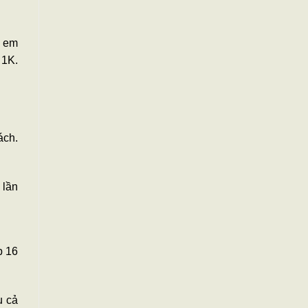
h em
 1K.
ách.
 lần
p 16
u cả