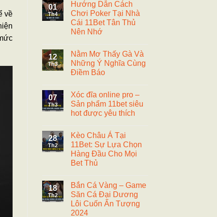
Hướng Dẫn Cách
01
Chơi Poker Tại Nhà
ể về
Th4
Cái 11Bet Tân Thủ
hiện
Nên Nhớ
 mức
Nằm Mơ Thấy Gà Và
12
Những Ý Nghĩa Cùng
Th3
Điềm Báo
Xóc đĩa online pro –
07
Sản phẩm 11bet siêu
Th3
hot được yêu thích
Kèo Châu Á Tại
28
11Bet: Sự Lựa Chọn
Th2
Hàng Đầu Cho Mọi
Bet Thủ
Bắn Cá Vàng – Game
18
Săn Cá Đại Dương
Th2
Lôi Cuốn Ấn Tượng
2024