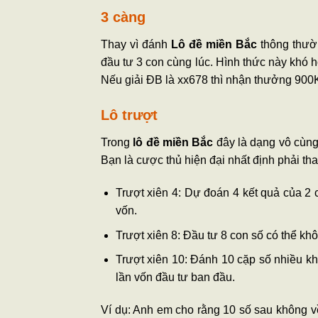
3 càng
Thay vì đánh
Lô đề miền Bắc
thông thườn
đầu tư 3 con cùng lúc. Hình thức này khó 
Nếu giải ĐB là xx678 thì nhận thưởng 900
Lô trượt
Trong
lô đề miền Bắc
đây là dạng vô cùng đ
Bạn là cược thủ hiện đại nhất định phải th
Trượt xiên 4: Dự đoán 4 kết quả của 2 
vốn.
Trượt xiên 8: Đầu tư 8 con số có thể khôn
Trượt xiên 10: Đánh 10 cặp số nhiều k
lần vốn đầu tư ban đầu.
Ví dụ: Anh em cho rằng 10 số sau không