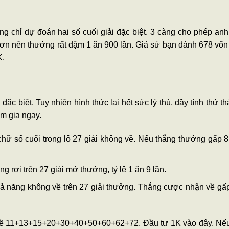
g chỉ dự đoán hai số cuối giải đặc biệt. 3 càng cho phép an
hơn nên thưởng rất đậm 1 ăn 900 lần. Giả sử bạn đánh 678 vốn
K.
ặc biệt. Tuy nhiên hình thức lại hết sức lý thú, đầy tính thử th
am gia ngay.
chữ số cuối trong lô 27 giải không về. Nếu thắng thưởng gấp 8
g rơi trên 27 giải mở thưởng, tỷ lệ 1 ăn 9 lần.
hả năng không về trên 27 giải thưởng. Thắng cược nhận về gấ
 về 11+13+15+20+30+40+50+60+62+72. Đầu tư 1K vào đây. Nế