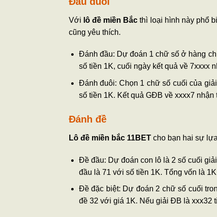
Đầu đuôi
Với
lô đề miền Bắc
thì loại hình này phổ b
cũng yêu thích.
Đánh đầu: Dự đoán 1 chữ số ở hàng chục
số tiền 1K, cuối ngày kết quả về 7xxxx
Đánh đuôi: Chọn 1 chữ số cuối của giải
số tiền 1K. Kết quả GĐB về xxxx7 nhận 
Đánh đề
Lô đề miền bắc 11BET
cho bạn hai sự lựa
Đề đầu: Dự đoán con lô là 2 số cuối giả
đầu là 71 với số tiền 1K. Tổng vốn là 1K 
Đề đặc biệt: Dự đoán 2 chữ số cuối tron
đề 32 với giá 1K. Nếu giải ĐB là xxx32 t