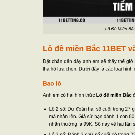
Lô Đề Miền Bắc
Lô đề miền Bắc 11BET và 
Đặt chân đến đây anh em sẽ thấy thế giớ
tha hồ lựa chọn. Dưới đây là các loại hìn
Bao lô
Anh em có hai hình thức
Lô đề miền Bắc
đ
Lô 2 số: Dự đoán hai số cuối trong 27 g
mà nhân lên. Giả sử bạn đánh 1 con 80 v
nhận thưởng là 99K. Số này về hai lần s
Lô 3 số: Đánh 3 chữ số cuối có trong 2