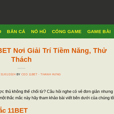
O
BẮN CÁ
NỔ HŨ
CỔNG GAME
GAME BÀI
ET Nơi Giải Trí Tiềm Năng, Thử
Thách
N
31/01/2024
BY
CEO 11BET - THANH HƯNG
ợc thủ không thể chối từ? Câu hỏi nghe có vẻ đơn giản nhưng
 một thắc mắc này hãy tham khảo bài viết bên dưới của chúng tô
Bắc 11BET