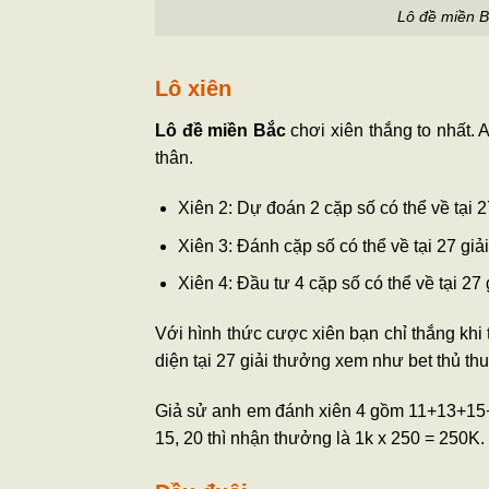
Lô đề miền B
Lô xiên
Lô đề miền Bắc
chơi xiên thắng to nhất. 
thân.
Xiên 2: Dự đoán 2 cặp số có thể về tại 
Xiên 3: Đánh cặp số có thể về tại 27 gi
Xiên 4: Đầu tư 4 cặp số có thể về tại 27
Với hình thức cược xiên bạn chỉ thắng khi 
diện tại 27 giải thưởng xem như bet thủ th
Giả sử anh em đánh xiên 4 gồm 11+13+15+20
15, 20 thì nhận thưởng là 1k x 250 = 250K.